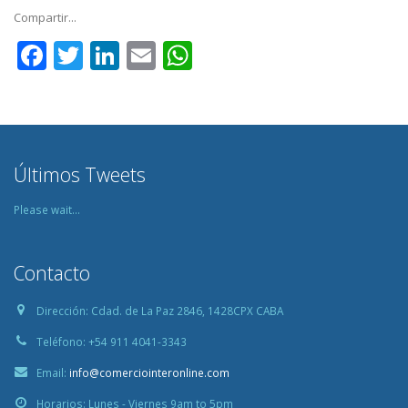
Compartir...
Facebook
Twitter
LinkedIn
Email
WhatsApp
Últimos Tweets
Please wait...
Contacto
Dirección:
Cdad. de La Paz 2846, 1428CPX CABA
Teléfono:
+54 911 4041-3343
Email:
info@comerciointeronline.com
Horarios:
Lunes - Viernes 9am to 5pm